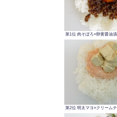
第1位 肉そぼろ×卵黄醤油
第2位 明太マヨ×クリーム