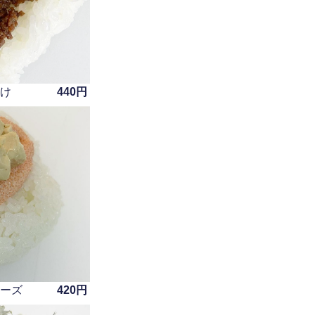
漬け
440円
チーズ
420円