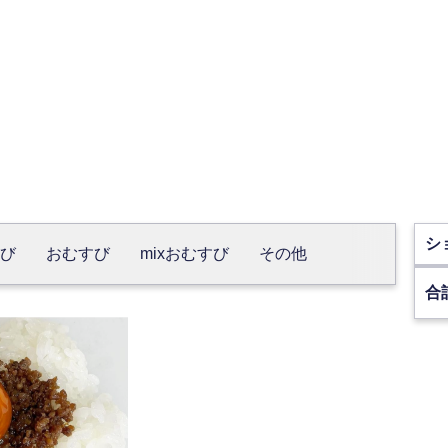
シ
び
おむすび
mixおむすび
その他
合