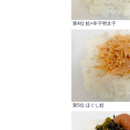
第4位 鮭×辛子明太子
第5位 ほぐし鮭